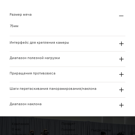
Размер мяча
75мм
Интерфейс для крепления камеры
Диапазон полезной нагрузки
Приращения противовеса
Шаги перетаскивания панорамирования/наклона
Диапазон наклона
Продукт
Компания
О нас
Головки
Пьедесталы
Условия и
жидкости