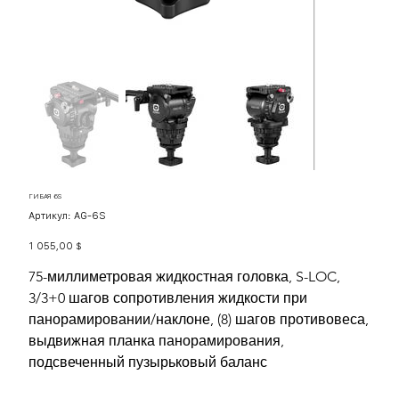
ГИБАЯ 6S
Артикул:
Артикул:
AG-6S
AG-
6S
Цена
1 055,00 $
75-миллиметровая жидкостная головка, S-LOC,
3/3+0 шагов сопротивления жидкости при
панорамировании/наклоне, (8) шагов противовеса,
выдвижная планка панорамирования,
подсвеченный пузырьковый баланс