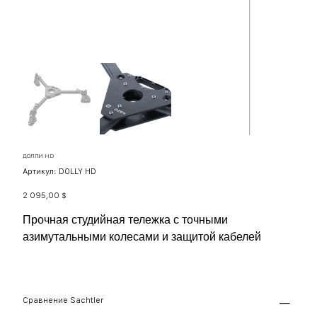
ДОЛЛИ HD
Артикул:
Артикул:
DOLLY HD
DOLLY
HD
Цена
2 095,00 $
Прочная студийная тележка с точными
азимутальными колесами и защитой кабелей
Сравнение Sachtler