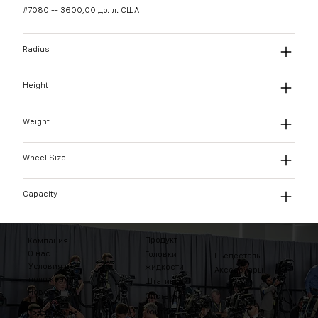
#7080 -- 3600,00 долл. США
Radius
Height
Weight
Wheel Size
Capacity
Продукт
Компания
О нас
Головки
Пьедесталы
Условия и
жидкости
Аксессуары
положения
Штативы
Новости
Системы
Контакт
Поддержива