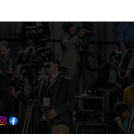
Контакт
Тел.: 203-444-9985
продажи@ozentripods.c
om
Коннектикут, США