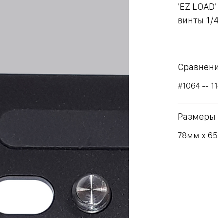
'EZ LOAD
винты 1/4
Сравнени
#1064 -- 1
Размеры
78мм х 6