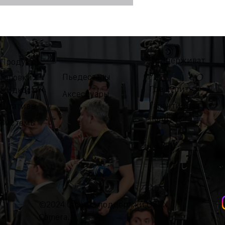
Поддерживат
Продукт
ь
Пьедесталы
Головки
Где купить
жидкости
Аксессуары
Гарантийная
Штативы
политика
Системы
©2024 Служба поддержки OZEN
Camera.