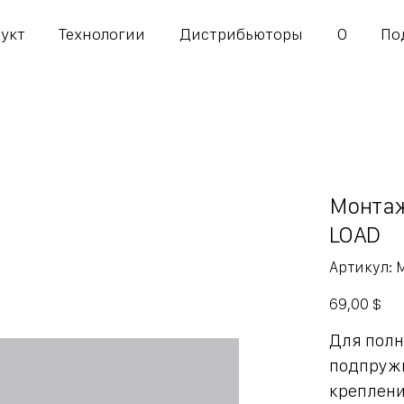
укт
Технологии
Дистрибьюторы
О
По
Монтаж
LOAD
А
Артикул:
M
E
Цена
69,00 $
Для пол
подпруж
креплени