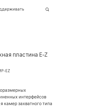
ддерживать
ная пластина E-Z
ртикул:
MP-EZ
P-
Z
норазмерных
иненных интерфейсов
я камер захватного типа