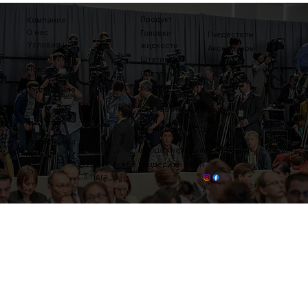
Продукт
Компания
О нас
Головки
Пьедесталы
Условия и
жидкости
Аксессуары
положения
Штативы
Новости
Системы
Контакт
Поддержива
ть
Тел.: 203-444-9985
Где купить
Коннектикут, США
Гарантийная
продажи@ozentripods.com
политика
©2024 Служба поддержки OZEN
Camera.