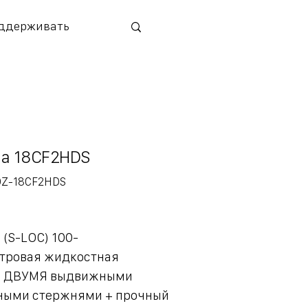
ддерживать
а 18CF2HDS
ртикул:
OZ-18CF2HDS
Z-
8CF2HDS
 (S-LOC) 100-
тровая жидкостная
 с ДВУМЯ выдвижными
ными стержнями + прочный