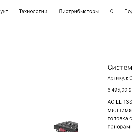
укт
Технологии
Дистрибьюторы
О
По
Систем
А
Артикул:
O
1
Цена
6 495,00 $
AGILE 18S
миллиме
головка
панорам