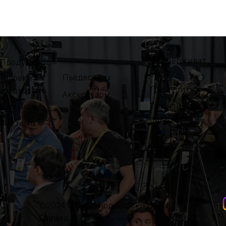
Поддерживат
Продукт
ь
Пьедесталы
Головки
Где купить
жидкости
Аксессуары
Гарантийная
Штативы
политика
Системы
©2024 Служба поддержки OZEN
Camera.