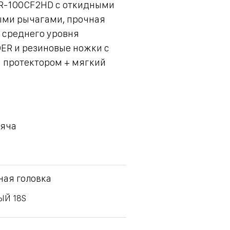
R-100CF2HD с откидными
ми рычагами, прочная
 среднего уровня
R и резиновые ножки с
 протектором + мягкий
мяча
ая головка
Й 18S