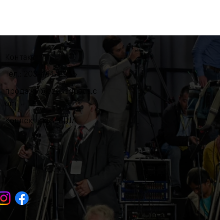
Контакт
Тел.: 203-444-9985
продажи@ozentripods.c
om
Коннектикут, США