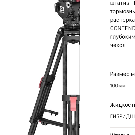
штатив T
тормозны
распорка
CONTENDE
глубоким
чехол
Размер 
100мм
Жидкостн
ГИБРИДНЫ