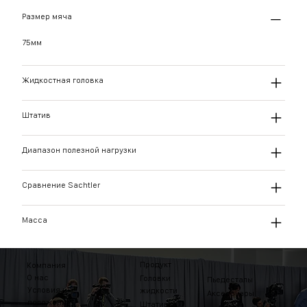
Размер мяча
75мм
Жидкостная головка
Штатив
Диапазон полезной нагрузки
Сравнение Sachtler
Масса
Продукт
Компания
О нас
Головки
Пьедесталы
Условия и
жидкости
Аксессуары
положения
Штативы