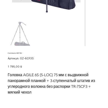
Система 6CF3S
Артикул:
Артикул:
OZ-6CF3S
OZ-
6CF3S
Цена
1 795,00 $
Головка AGILE 6S (S-LOC) 75 мм с выдвижной
панорамной планкой + 3-ступенчатый штатив из
углеродного волокна без распорки TR-75CF3 +
мягкий чехол