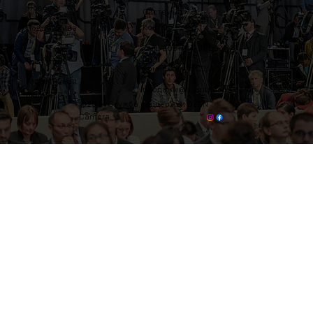
Новости
Системы
Контакт
Поддержива
ть
Тел.: 203-444-9985
Где купить
Коннектикут, США
Гарантийная
продажи@ozentripods.com
политика
©2024 Служба поддержки OZEN
Camera.