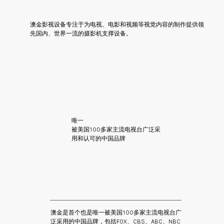
澳金影视设备专注于为电视、电影和视频等视觉内容的制作提供领
先国内、世界一流的摄影机支撑设备。
唯一
被美国100多家主流电视台广泛采
用和认可的中国品牌
澳金是首个也是唯一被美国100多家主流电视台广
泛采用的中国品牌，包括FOX、CBS、ABC、NBC