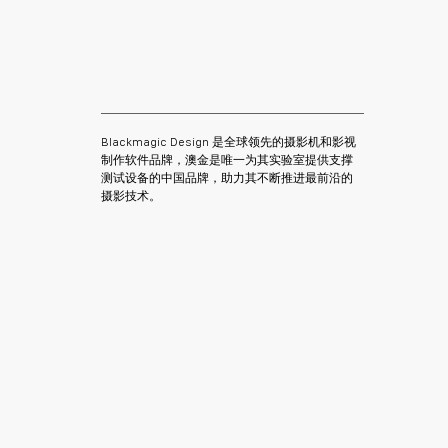
Blackmagic Design 是全球领先的摄影机和影视
制作软件品牌，澳金是唯一为其实验室提供支撑
测试设备的中国品牌，助力其不断推进最前沿的
摄影技术。