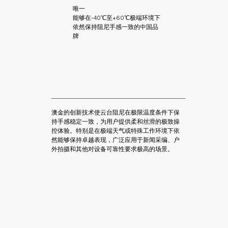
唯一
能够在-40℃至+60℃极端环境下
依然保持阻尼手感一致的中国品
牌
澳金的创新技术使云台阻尼在极限温度条件下保
持手感稳定一致，为用户提供柔和丝滑的极致操
控体验。特别是在极端天气或特殊工作环境下依
然能够保持卓越表现，广泛应用于新闻采编、户
外拍摄和其他对设备可靠性要求极高的场景。