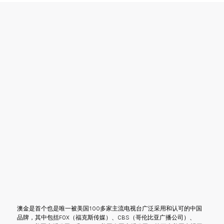
澳金是首个也是唯一被美国100多家主流电视台广泛采用和认可的中国
品牌，其中包括FOX（福克斯传媒）、CBS（哥伦比亚广播公司）、