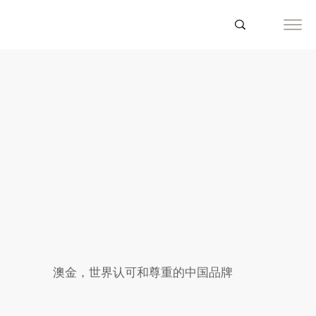
​澳金，世界认可和尊重的中国品牌