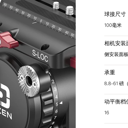
球接尺寸
100毫米
相机安装
侧安装面
承重
8.8-61 磅
动平衡档
16