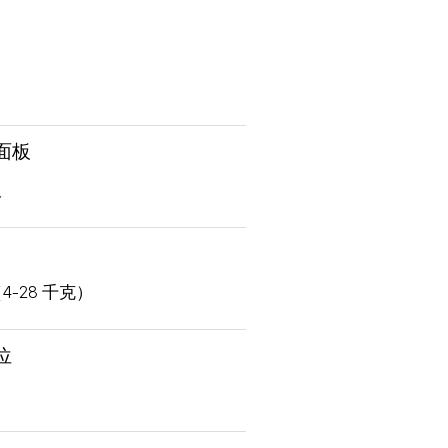
面板
板
（4-28 千克）
位