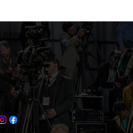
联系我们
电话：13566309212
sales@ozentripods.com
​深圳市龙华区龙华街
道清华社区龙华大道
4683号汇隆智尚B区
439