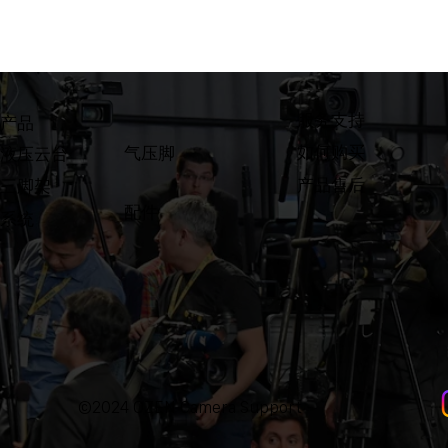
​服务支持
产品
如何购买
气压脚
液压云台
产品售后
三脚架
配件
系统
©2024 OZEN Camera Support