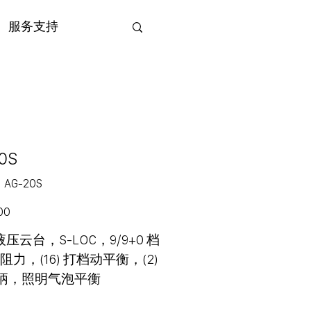
服务支持
20S
SKU
：
AG-20S
AG-
20S
00
液压云台，S-LOC，9/9+0 档
阻力，(16) 打档动平衡，(2)
柄，照明气泡平衡