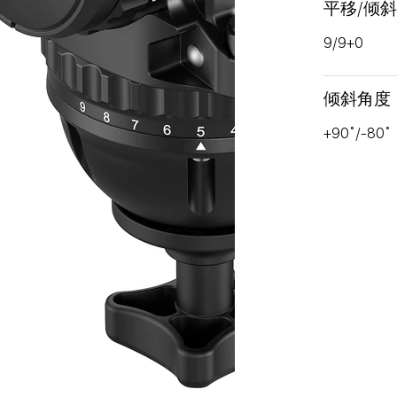
平移/倾
9/9+0
倾斜角度
+90˚/-80˚