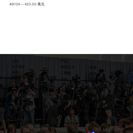
#9104 -- 420.00 美元
产品
公司
关于我们
液压云台
基座
条款
三脚架
配件
​新闻中心
系统
联系我们
​服务支持
电话：13566309212
​如何购买
产品售后
​深圳市龙华区龙华街道清华社区龙华大
道4683号汇隆智尚B区439
sales@ozentripods.com
©2024 OZEN Camera Support