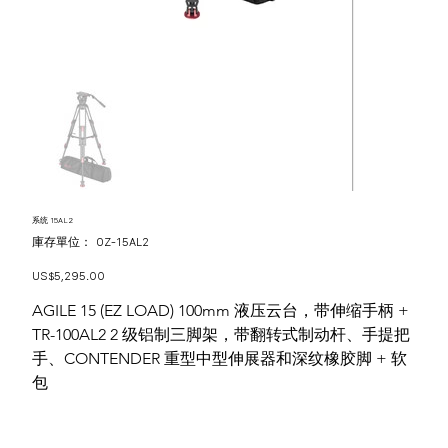
系统 15AL2
SKU
庫存單位：
OZ-15AL2
OZ-
15AL2
價
US$5,295.00
格
AGILE 15 (EZ LOAD) 100mm 液压云台，带伸缩手柄 +
TR-100AL2 2 级铝制三脚架，带翻转式制动杆、手提把
手、CONTENDER 重型中型伸展器和深纹橡胶脚 + 软
包