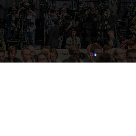
联系我们
​服务支持
电话：13566309212
​如何购买
产品售后
​深圳市龙华区龙华街道清华社区龙华大
道4683号汇隆智尚B区439
sales@ozentripods.com
©2024 OZEN Camera Support