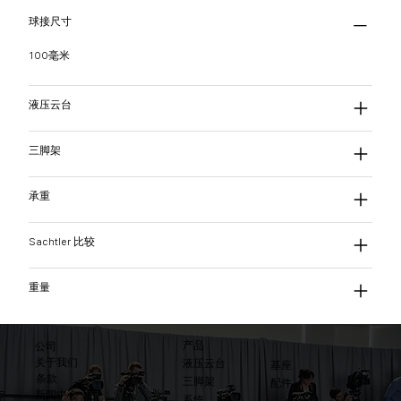
球接尺寸
100毫米
液压云台
三脚架
承重
Sachtler 比较
重量
产品
公司
关于我们
液压云台
基座
条款
三脚架
配件
​新闻中心
系统