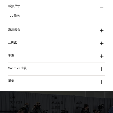
球接尺寸
100毫米
液压云台
三脚架
承重
Sachtler 比较
重量
产品
公司
关于我们
液压云台
基座
条款
三脚架
配件
​新闻中心
系统