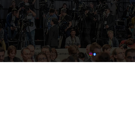
联系我们
​服务支持
电话：13566309212
​如何购买
产品售后
​深圳市龙华区龙华街道清华社区龙华大
道4683号汇隆智尚B区439
sales@ozentripods.com
©2024 OZEN Camera Support