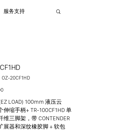
服务支持
CF1HD
SKU
：
OZ-20CF1HD
OZ-
20CF1HD
00
0 (EZ LOAD) 100mm 液压云
个伸缩手柄+ TR-100CF1HD 单
维三脚架，带 CONTENDER
扩展器和深纹橡胶脚 + 软包