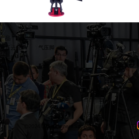
​服务支持
产品
如何购买
气压脚
液压云台
产品售后
三脚架
配件
系统
©2024 OZEN Camera Support