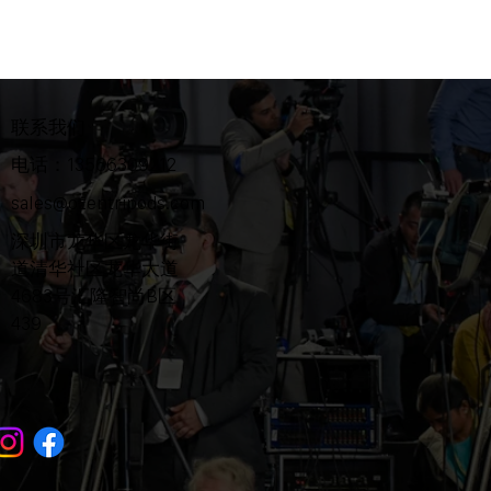
联系我们
电话：13566309212
sales@ozentripods.com
​深圳市龙华区龙华街
道清华社区龙华大道
4683号汇隆智尚B区
439