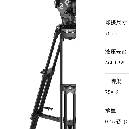
球接尺寸
75mm
液压云台
AGILE
5S
三脚架
75AL2
承重
0-15 磅（