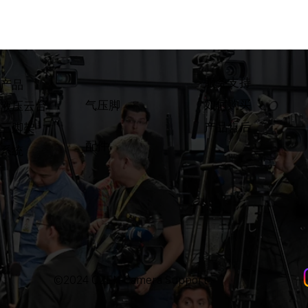
​服务支持
产品
如何购买
气压脚
液压云台
产品售后
三脚架
配件
系统
©2024 OZEN Camera Support