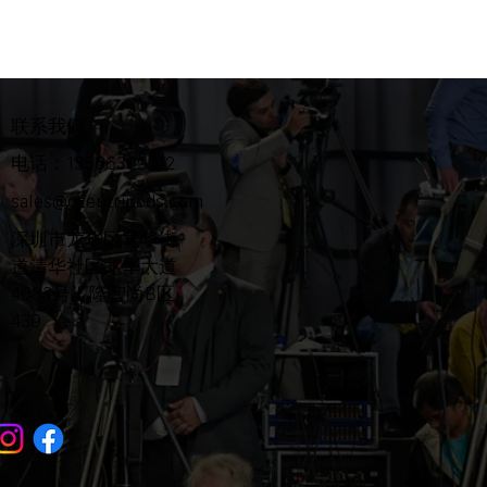
联系我们
电话：13566309212
sales@ozentripods.com
​深圳市龙华区龙华街
道清华社区龙华大道
4683号汇隆智尚B区
439