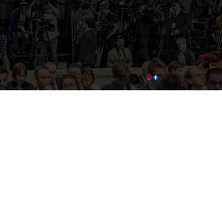
联系我们
​服务支持
电话：13566309212
​如何购买
产品售后
​深圳市龙华区龙华街道清华社区龙华大
道4683号汇隆智尚B区439
sales@ozentripods.com
©2024 OZEN Camera Support