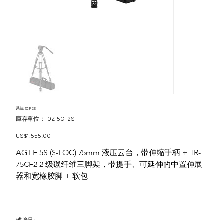
系统 5CF2S
SKU
庫存單位：
OZ-5CF2S
OZ-
5CF2S
價
US$1,555.00
格
AGILE 5S (S-LOC) 75mm 液压云台，带伸缩手柄 + TR-
75CF2 2 级碳纤维三脚架，带提手、可延伸的中置伸展
器和宽橡胶脚 + 软包