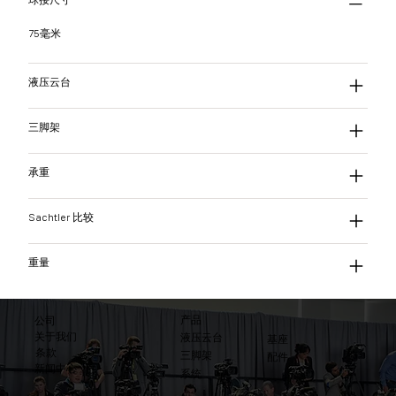
球接尺寸
75毫米
液压云台
三脚架
承重
Sachtler 比较
重量
产品
公司
关于我们
液压云台
基座
条款
三脚架
配件
​新闻中心
系统