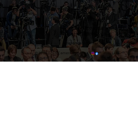
联系我们
​服务支持
电话：13566309212
​如何购买
产品售后
​深圳市龙华区龙华街道清华社区龙华大
道4683号汇隆智尚B区439
sales@ozentripods.com
©2024 OZEN Camera Support