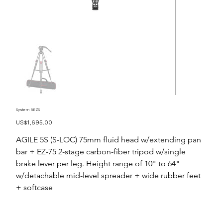
System 5EZS
價
US$1,695.00
格
AGILE 5S (S-LOC) 75mm fluid head w/extending pan
bar + EZ-75 2-stage carbon-fiber tripod w/single
brake lever per leg. Height range of 10" to 64"
w/detachable mid-level spreader + wide rubber feet
+ softcase